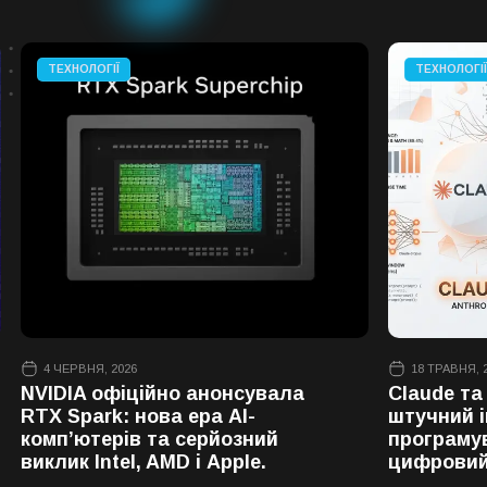
ТЕХНОЛОГІЇ
ТЕХНОЛОГІЇ
4 ЧЕРВНЯ, 2026
18 ТРАВНЯ, 
NVIDIA офіційно анонсувала
Claude та
RTX Spark: нова ера AI-
штучний і
комп’ютерів та серйозний
програмув
виклик Intel, AMD і Apple.
цифровий 