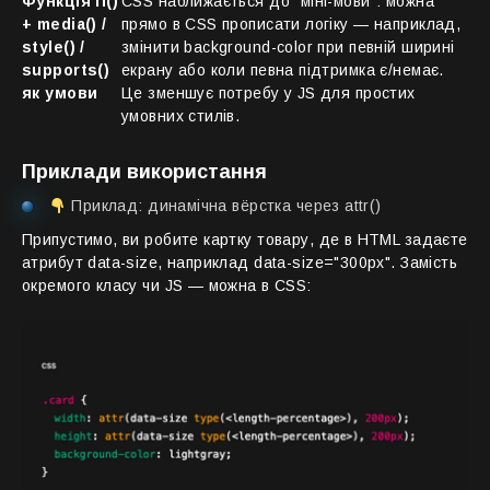
Функція if()
CSS наближається до “міні-мови”: можна
+ media() /
прямо в CSS прописати логіку — наприклад,
style() /
змінити background-color при певній ширині
supports()
екрану або коли певна підтримка є/немає.
як умови
Це зменшує потребу у JS для простих
умовних стилів.
Приклади використання
Приклад: динамічна вёрстка через attr()
Припустимо, ви робите картку товару, де в HTML задаєте
атрибут data-size, наприклад data-size="300px". Замість
окремого класу чи JS — можна в CSS: