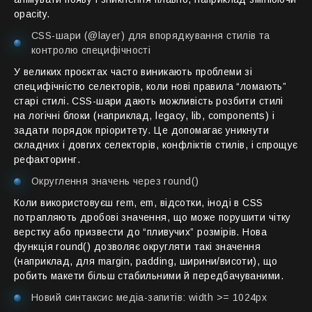
opacity.
CSS-шари (@layer) для впорядкування стилів та
контролю специфічності
У великих проєктах часто виникають проблеми зі
специфічністю селекторів, коли нові правила “ломають”
старі стилі. CSS-шари дають можливість розбити стилі
на логічні блоки (наприклад, legacy, lib, components) і
задати порядок пріоритету. Це допомагає уникнути
складних і довгих селекторів, конфліктів стилів, і спрощує
рефакторинг.
Округлення значень через round()
Коли використовуєш rem, em, відсотки, іноді в CSS
потрапляють дробові значення, що може порушити чітку
верстку або призвести до “пливучих” розмірів. Нова
функція round() дозволяє округляти такі значення
(наприклад, для margin, padding, ширини/висоти), що
робить макети більш стабильними й передбачуваними.
Новий синтаксис медіа-запитів: width >= 1024px