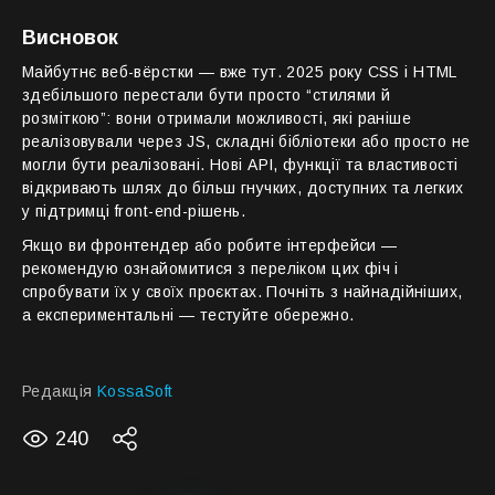
Висновок
Майбутнє веб-вёрстки — вже тут. 2025 року CSS і HTML
здебільшого перестали бути просто “стилями й
розміткою”: вони отримали можливості, які раніше
реалізовували через JS, складні бібліотеки або просто не
могли бути реалізовані. Нові API, функції та властивості
відкривають шлях до більш гнучких, доступних та легких
у підтримці front-end-рішень.
Якщо ви фронтендер або робите інтерфейси —
рекомендую ознайомитися з переліком цих фіч і
спробувати їх у своїх проєктах. Почніть з найнадійніших,
а експериментальні — тестуйте обережно.
Редакція
KossaSoft
240