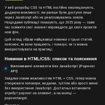
У веб-розробці CSS та HTML постійно еволюціонують,
додаючи можливості, які раніше були доступні лише
через JavaScript або не реалізовувались зовсім.
Нещодавні публікації показують, що 2025 року — саме
час освіжити свої знання і впровадити до своїх проєктів
нові фічі.
Цей огляд зібрав найцікавіші новинки з трьох статей,
пояснює, як вони працюють, і показує, як їх можна
використовувати на практиці.
Новинки в HTML/CSS: список та пояснення
Випливаючі елементи без JavaScript (Popover
API)
Завдяки новим можливостям HTML + CSS, тепер можна
створювати поповери, модалки, тултіпи або прості меню
без використання JavaScript. Достатньо встановити
атрибут popover на елемент, а на кнопці —
popovertarget.