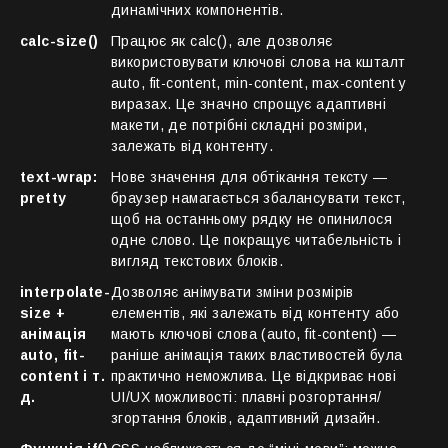
динамічних компонентів.
calc-size()
Працює як calc(), але дозволяє
використовувати ключові слова на кшталт
auto, fit-content, min-content, max-content у
виразах. Це значно спрощує адаптивні
макети, де потрібні складні розміри,
залежать від контенту.
text-wrap:
Нове значення для обтікання тексту —
pretty
браузер намагається збалансувати текст,
щоб на останньому рядку не опинилося
одне слово. Це покращує читабельність і
вигляд текстових блоків.
interpolate-
Дозволяє анімувати зміни розмірів
size +
елементів, які залежать від контенту або
анімація
мають ключові слова (auto, fit-content) —
auto, fit-
раніше анімація таких властивостей була
content і т.
практично неможлива. Це відкриває нові
д.
UI/UX можливості: плавні розгортання/
згортання блоків, адаптивний дизайн.