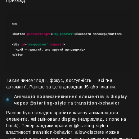
Приклад:
Таким чином: події, фокус, доступність — всі “на
автоматі”. Раніше за це відповідав JS або плагіни.
Анімація появи/зникнення елементів із display
через @starting-style та transition-behavior
Раніше було складно зробити плавну анімацію для
елементів, які змінювали display (наприклад, з none на
block). Тепер завдяки правилу @starting-style і
властивості transition-behavior: allow-discrete можна
анімувати появу і зникнення плавно, наприклад змінюючи