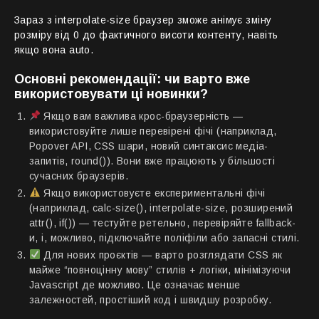
Зараз з interpolate-size браузер зможе анімує зміну
розміру від 0 до фактичного висоти контенту, навіть
якщо вона auto.
Основні рекомендації: чи варто вже
використовувати ці новинки?
Якщо вам важлива крос-браузерність —
використовуйте лише перевірені фічі (наприклад,
Popover API, CSS шари, новий синтаксис медіа-
запитів, round()). Вони вже працюють у більшості
сучасних браузерів.
Якщо використовуєте експериментальні фічі
(наприклад, calc-size(), interpolate-size, розширений
attr(), if()) — тестуйте ретельно, перевіряйте fallback-
и, і, можливо, підключайте поліфіли або запасні стилі.
Для нових проєктів — варто розглядати CSS як
майже “повноцінну мову” стилів + логіки, мінімізуючи
Javascript де можливо. Це означає менше
залежностей, простіший код і швидшу розробку.