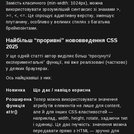
Замість класичного (min-width: 1024px), можна
використовувати зрозуміліший синтаксис зі знаками >,
>=, <, <=. Це спрощує адаптивну верстку, зменшує
плутанину, особливо у великих стилях з багатьма
брейкпоінтами.
Найбільш “проривні” нововведення CSS
2025
У ще одній статті автор виділяє більш “просунуті/
експериментальні” функції, які вже реалізовані (частково)
у деяких браузерах.
Ось найцікавіші з них:
Новинка
Що дає / навіщо корисна
Розширена
Тепер можна використовувати значення
функція
атрибутів елементів не лише для content,
attr()
але й для інших CSS-властивостей —
наприклад, width, height, rotate, задаючи тип
і одиниці. Це дає гнучкість: значення можна
передавати прямо з HTML — зручно для