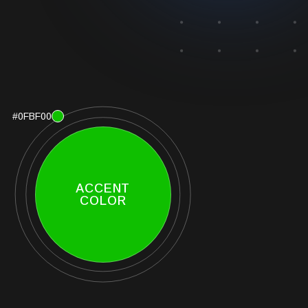
#0FBF00
ACCENT
COLOR