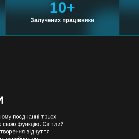
10
+
Залучених працівники
и
ному поєднанні трьох
є свою функцію. Світлий
створення відчуття
му сприйняттю