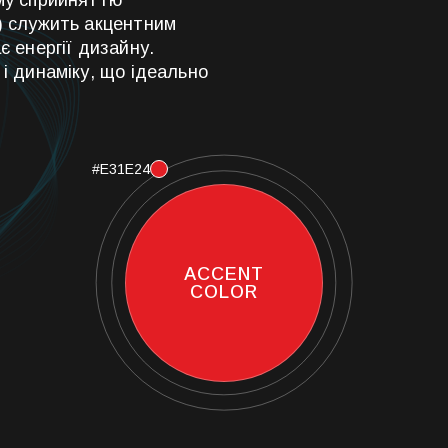
) служить акцентним
є енергії дизайну.
і динаміку, що ідеально
#E31E24
ACCENT
COLOR