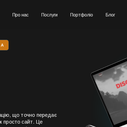
Про нас
Послуги
Портфоліо
Блог
КА
ацію, що точно передає
ж просто сайт. Це