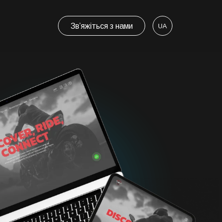
Зв’яжіться з нами
UA