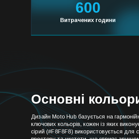
600
Витрачених години
Основні кольор
Дизайн Moto Hub базується на гармоній
ключових кольорів, кожен із яких викону
сірий (#F8F8F8) використовується для 
простору та чистоти, що сприяє зручно