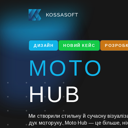
ДИЗАЙН
НОВИЙ КЕЙС
РОЗРОБ
MOTO
HUB
Ми створили стильну й сучасну візуаліз
дух моторуху. Moto Hub — це більше, ні