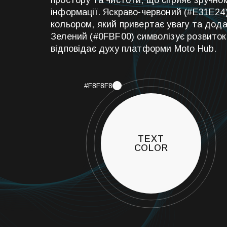
інформації. Яскраво-червоний (#E31E24
кольором, який привертає увагу та дода
Зелений (#0FBF00) символізує розвиток 
відповідає духу платформи Moto Hub.
#F8F8F8
TEXT
COLOR