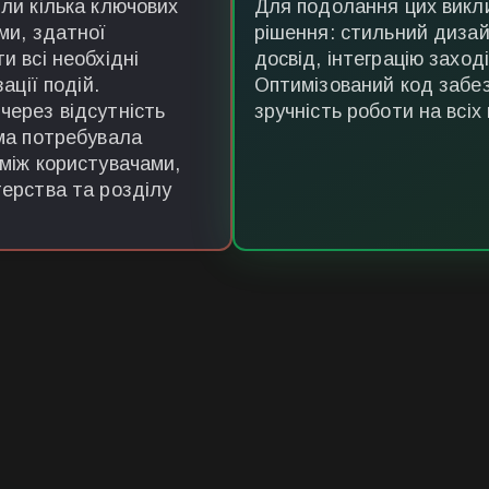
ли кілька ключових
Для подолання цих викли
ми, здатної
рішення: стильний дизай
и всі необхідні
досвід, інтеграцію заход
ації подій.
Оптимізований код забе
через відсутність
зручність роботи на всіх
рма потребувала
 між користувачами,
терства та розділу