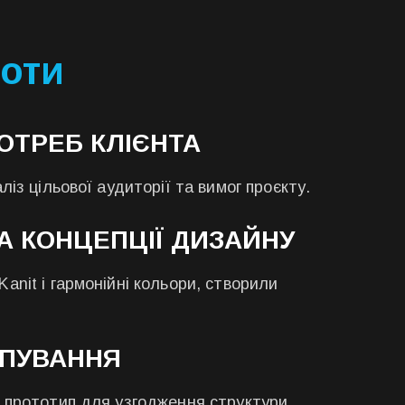
оти
ОТРЕБ КЛІЄНТА
із цільової аудиторії та вимог проєкту.
А КОНЦЕПЦІЇ ДИЗАЙНУ
nit і гармонійні кольори, створили
ПУВАННЯ
 прототип для узгодження структури